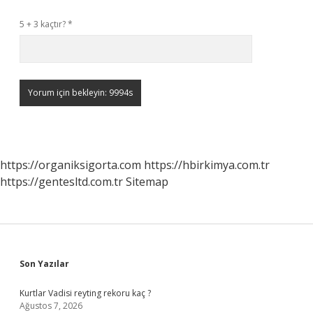
5 + 3 kaçtır?
*
https://organiksigorta.com
https://hbirkimya.com.tr
https://gentesltd.com.tr
Sitemap
Sidebar
Son Yazılar
Kurtlar Vadisi reyting rekoru kaç ?
Ağustos 7, 2026