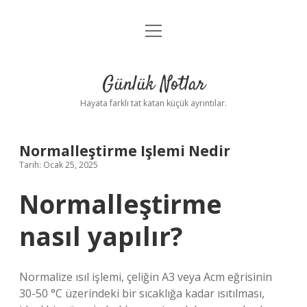
menüyü
Anasayfa
aç
Gizlilik Politikası
Günlük Notlar
Yasal Uyarı
Hayata farklı tat katan küçük ayrıntılar.
Hakkımızda
Normalleştirme Işlemi Nedir
Tarih: Ocak 25, 2025
Normalleştirme
nasıl yapılır?
Normalize ısıl işlemi, çeliğin A3 veya Acm eğrisinin
30-50 °C üzerindeki bir sıcaklığa kadar ısıtılması,