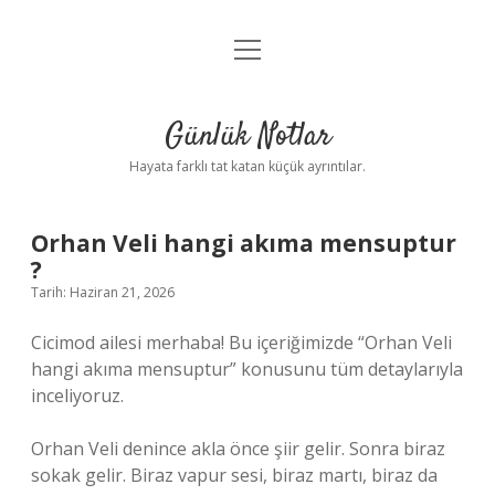
menüyü
Anasayfa
aç
Gizlilik Politikası
Günlük Notlar
Yasal Uyarı
Hayata farklı tat katan küçük ayrıntılar.
Hakkımızda
Orhan Veli hangi akıma mensuptur
?
Tarih: Haziran 21, 2026
Cicimod ailesi merhaba! Bu içeriğimizde “Orhan Veli
hangi akıma mensuptur” konusunu tüm detaylarıyla
inceliyoruz.
Orhan Veli denince akla önce şiir gelir. Sonra biraz
sokak gelir. Biraz vapur sesi, biraz martı, biraz da