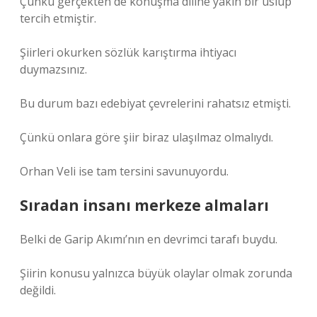
Çünkü gerçekten de konuşma diline yakın bir üslup
tercih etmiştir.
Şiirleri okurken sözlük karıştırma ihtiyacı
duymazsınız.
Bu durum bazı edebiyat çevrelerini rahatsız etmişti.
Çünkü onlara göre şiir biraz ulaşılmaz olmalıydı.
Orhan Veli ise tam tersini savunuyordu.
Sıradan insanı merkeze almaları
Belki de Garip Akımı’nın en devrimci tarafı buydu.
Şiirin konusu yalnızca büyük olaylar olmak zorunda
değildi.