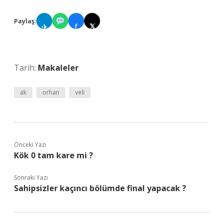
Paylaş:
✈
f
𝕏
Tarih:
Makaleler
ak
orhan
veli
Önceki Yazı
Kök 0 tam kare mi ?
Sonraki Yazı
Sahipsizler kaçıncı bölümde final yapacak ?