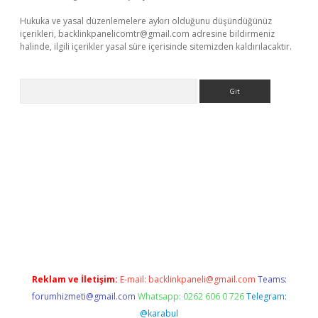
Hukuka ve yasal düzenlemelere aykırı olduğunu düşündüğünüz
içerikleri,
backlinkpanelicomtr@gmail.com
adresine bildirmeniz
halinde, ilgili içerikler yasal süre içerisinde sitemizden kaldırılacaktır.
Arama
betci giriş
Reklam ve İletişim:
E-mail:
backlinkpaneli@gmail.com
Teams:
forumhizmeti@gmail.com
Whatsapp: 0262 606 0 726
Telegram:
@karabul