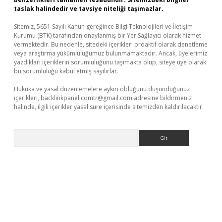
taslak halindedir ve tavsiye niteliği taşımazlar.
Sitemiz, 5651 Sayılı Kanun gereğince Bilgi Teknolojileri ve İletişim
Kurumu (BTK) tarafından onaylanmış bir Yer Sağlayıcı olarak hizmet
vermektedir. Bu nedenle, sitedeki içerikleri proaktif olarak denetleme
veya araştırma yükümlülüğümüz bulunmamaktadır. Ancak, üyelerimiz
yazdıkları içeriklerin sorumluluğunu taşımakta olup, siteye üye olarak
bu sorumluluğu kabul etmiş sayılırlar.
Hukuka ve yasal düzenlemelere aykırı olduğunu düşündüğünüz
içerikleri,
backlinkpanelicomtr@gmail.com
adresine bildirmeniz
halinde, ilgili içerikler yasal süre içerisinde sitemizden kaldırılacaktır.
Arama
giriş