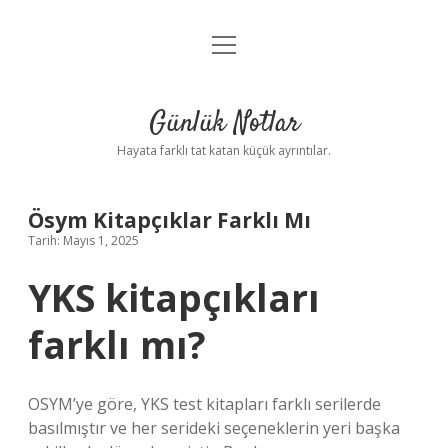
menüyü
Anasayfa
aç
Gizlilik Politikası
Günlük Notlar
Yasal Uyarı
Hayata farklı tat katan küçük ayrıntılar.
Hakkımızda
Ösym Kitapçıklar Farklı Mı
Tarih: Mayıs 1, 2025
YKS kitapçıkları
farklı mı?
OSYM’ye göre, YKS test kitapları farklı serilerde
basılmıştır ve her serideki seçeneklerin yeri başka