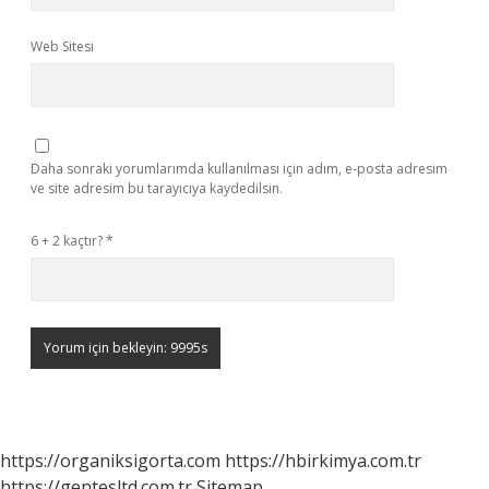
Web Sitesi
Daha sonraki yorumlarımda kullanılması için adım, e-posta adresim
ve site adresim bu tarayıcıya kaydedilsin.
6 + 2 kaçtır?
*
https://organiksigorta.com
https://hbirkimya.com.tr
https://gentesltd.com.tr
Sitemap