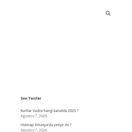
Sidebar
Son Yazılar
betci giriş
Kurtlar Vadisi hangi kanalda 2025 ?
Ağustos 7, 2026
Hünnap Amasya’da yetişir mi ?
Ağustos 7, 2026