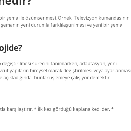
nedir?
bir şema ile özümsenmesi. Örnek: Televizyon kumandasının
emanın yeni durumla farklılaştırılması ve yeni bir şema
jide?
p değiştirilmesi sürecini tanımlarken, adaptasyon, yeni
evcut yapıların bireysel olarak değiştirilmesi veya ayarlanmas
rle açıkladığında, bunları işlemeye çalışıyor demektir.
a karşılaştırır. * İlk kez gördüğü kaplana kedi der. *