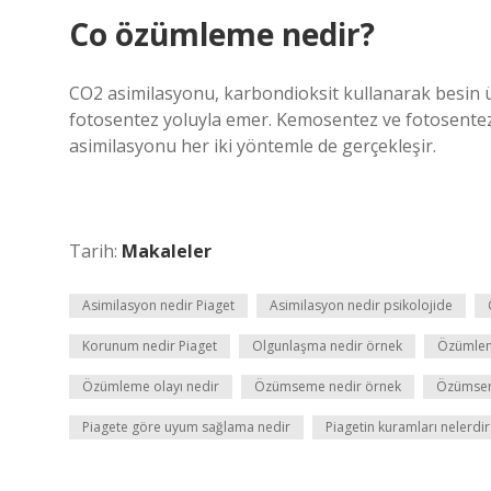
Co özümleme nedir?
CO2 asimilasyonu, karbondioksit kullanarak besin ü
fotosentez yoluyla emer. Kemosentez ve fotosentez
asimilasyonu her iki yöntemle de gerçekleşir.
Tarih:
Makaleler
Asimilasyon nedir Piaget
Asimilasyon nedir psikolojide
Korunum nedir Piaget
Olgunlaşma nedir örnek
Özümlem
Özümleme olayı nedir
Özümseme nedir örnek
Özümsem
Piagete göre uyum sağlama nedir
Piagetin kuramları nelerdir