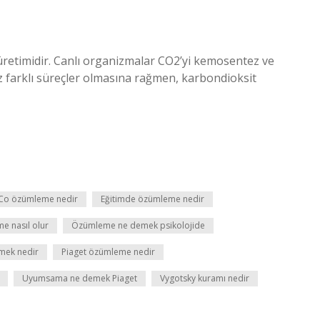
retimidir. Canlı organizmalar CO2’yi kemosentez ve
 farklı süreçler olmasına rağmen, karbondioksit
Co özümleme nedir
Eğitimde özümleme nedir
e nasıl olur
Özümleme ne demek psikolojide
ek nedir
Piaget özümleme nedir
Uyumsama ne demek Piaget
Vygotsky kuramı nedir