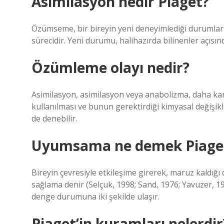
Asimilasyon nedir Piaget?
Özümseme, bir bireyin yeni deneyimlediği durumları,
sürecidir. Yeni durumu, halihazırda bilinenler açısınd
Özümleme olayı nedir?
Asimilasyon, asimilasyon veya anabolizma, daha ka
kullanılması ve bunun gerektirdiği kimyasal değişikl
de denebilir.
Uyumsama ne demek Piage
Bireyin çevresiyle etkileşime girerek, maruz kaldığ
sağlama denir (Selçuk, 1998; Sand, 1976; Yavuzer, 
denge durumuna iki şekilde ulaşır.
Piaget’in kuramları nelerdir