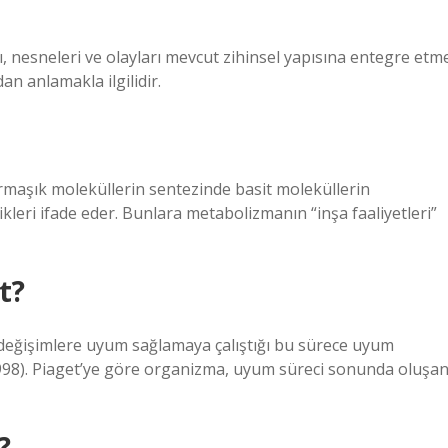
 nesneleri ve olayları mevcut zihinsel yapısına entegre etm
an anlamakla ilgilidir.
rmaşık moleküllerin sentezinde basit moleküllerin
ikleri ifade eder. Bunlara metabolizmanın “inşa faaliyetleri”
t?
ı değişimlere uyum sağlamaya çalıştığı bu sürece uyum
1998). Piaget’ye göre organizma, uyum süreci sonunda oluşa
?