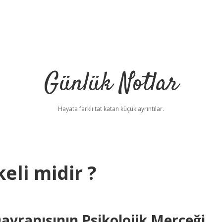
Günlük Notlar
Hayata farklı tat katan küçük ayrıntılar.
eli midir ?
avranışının Psikolojik Merceği