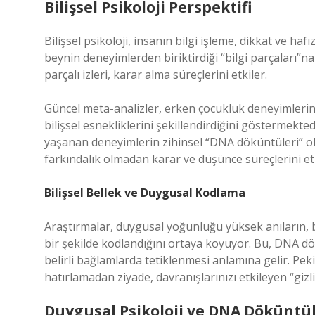
Bilişsel Psikoloji Perspektifi
Bilişsel psikoloji, insanın bilgi işleme, dikkat ve ha
beynin deneyimlerden biriktirdiği “bilgi parçaları”na
parçalı izleri, karar alma süreçlerini etkiler.
Güncel meta-analizler, erken çocukluk deneyimlerinin 
bilişsel esnekliklerini şekillendirdiğini göstermekte
yaşanan deneyimlerin zihinsel “DNA döküntüleri” olar
farkındalık olmadan karar ve düşünce süreçlerini etk
Bilişsel Bellek ve Duygusal Kodlama
Araştırmalar, duygusal yoğunluğu yüksek anıların,
bir şekilde kodlandığını ortaya koyuyor. Bu, DNA dök
belirli bağlamlarda tetiklenmesi anlamına gelir. Peki,
hatırlamadan ziyade, davranışlarınızı etkileyen “gizli
Duygusal Psikoloji ve DNA Döküntül