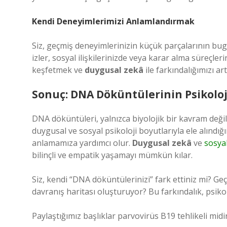
Kendi Deneyimlerimizi Anlamlandırmak
Siz, geçmiş deneyimlerinizin küçük parçalarının bu
izler, sosyal ilişkilerinizde veya karar alma süreçler
keşfetmek ve
duygusal zekâ
ile farkındalığımızı ar
Sonuç: DNA Döküntülerinin Psikolo
DNA döküntüleri, yalnızca biyolojik bir kavram değil,
duygusal ve sosyal psikoloji boyutlarıyla ele alındığ
anlamamıza yardımcı olur.
Duygusal zekâ
ve
sosyal
bilinçli ve empatik yaşamayı mümkün kılar.
Siz, kendi “DNA döküntülerinizi” fark ettiniz mi? Ge
davranış haritası oluşturuyor? Bu farkındalık, psiko
Paylaştığımız başlıklar parvovirüs B19 tehlikeli mid