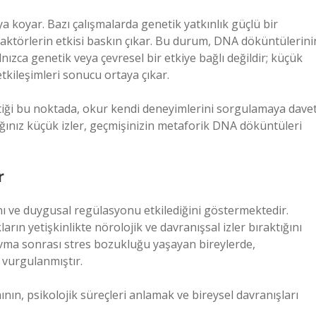
ya koyar. Bazı çalışmalarda genetik yatkınlık güçlü bir
 faktörlerin etkisi baskın çıkar. Bu durum, DNA döküntülerini
lnızca genetik veya çevresel bir etkiye bağlı değildir; küçük
 etkileşimleri sonucu ortaya çıkar.
eçtiği bu noktada, okur kendi deneyimlerini sorgulamaya dave
dığınız küçük izler, geçmişinizin metaforik DNA döküntüleri
r
ını ve duygusal regülasyonu etkilediğini göstermektedir.
ın yetişkinlikte nörolojik ve davranışsal izler bıraktığını
avma sonrası stres bozukluğu yaşayan bireylerde,
ü vurgulanmıştır.
ın, psikolojik süreçleri anlamak ve bireysel davranışları