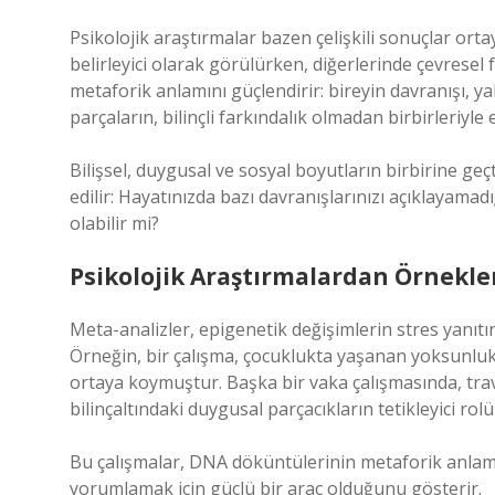
Psikolojik araştırmalar bazen çelişkili sonuçlar orta
belirleyici olarak görülürken, diğerlerinde çevresel
metaforik anlamını güçlendirir: bireyin davranışı, ya
parçaların, bilinçli farkındalık olmadan birbirleriyle
Bilişsel, duygusal ve sosyal boyutların birbirine g
edilir: Hayatınızda bazı davranışlarınızı açıklayama
olabilir mi?
Psikolojik Araştırmalardan Örnekle
Meta-analizler, epigenetik değişimlerin stres yanıt
Örneğin, bir çalışma, çocuklukta yaşanan yoksunluklar
ortaya koymuştur. Başka bir vaka çalışmasında, tr
bilinçaltındaki duygusal parçacıkların tetikleyici rol
Bu çalışmalar, DNA döküntülerinin metaforik anlamın
yorumlamak için güçlü bir araç olduğunu gösterir.