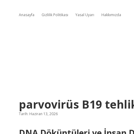
Anasayfa
Gizlilik Politikası
Yasal Uyarı
Hakkımızda
parvovirüs B19 tehlik
Tarih: Haziran 13, 2026
DNA Döküntüleri ve İnsan D