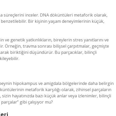
fıza süreçlerini inceler. DNA döküntüleri metaforik olarak,
 benzetilebilir. Bir kişinin yaşam deneyimlerinin küçük,
ve genetik yatkınlıkların, bireylerin stres yanıtlarını ve
dir. Örneğin, travma sonrası bilişsel çarpıtmalar, geçmişte
ak biriktiğini düşündürür. Bu parçacıklar, bilinçli
ileyebilir.
 beynin hipokampus ve amigdala bölgelerinde daha belirgin
üntülerinin metaforik karşılığı olarak, zihinsel parçaların
 sizin hayatınızda bazı küçük anlar veya izlenimler, bilinçli
 parçalar” gibi çalışıyor mu?
eri