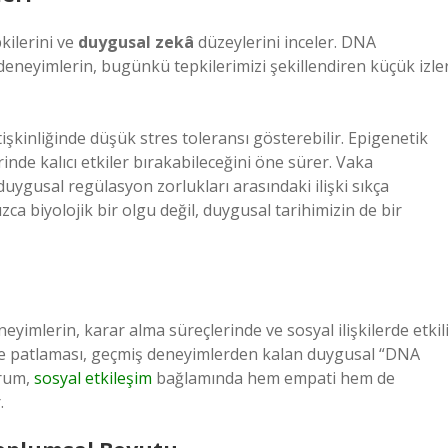
kilerini ve
duygusal zekâ
düzeylerini inceler. DNA
neyimlerin, bugünkü tepkilerimizi şekillendiren küçük izle
işkinliğinde düşük stres toleransı gösterebilir. Epigenetik
inde kalıcı etkiler bırakabileceğini öne sürer. Vaka
 duygusal regülasyon zorlukları arasındaki ilişki sıkça
a biyolojik bir olgu değil, duygusal tarihimizin de bir
yimlerin, karar alma süreçlerinde ve sosyal ilişkilerde etkil
öfke patlaması, geçmiş deneyimlerden kalan duygusal “DNA
urum,
sosyal etkileşim
bağlamında hem empati hem de
.