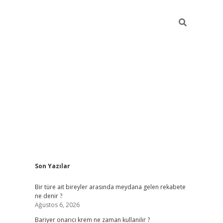
Sidebar
Son Yazılar
betci giriş
Bir türe ait bireyler arasında meydana gelen rekabete
ne denir ?
Ağustos 6, 2026
Bariyer onarıcı krem ne zaman kullanılır ?