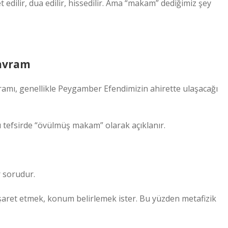
 edilir, dua edilir, hissedilir. Ama “makam” dediğimiz şey
Kavram
mı, genellikle Peygamber Efendimizin ahirette ulaşacağı
u tefsirde “övülmüş makam” olarak açıklanır.
r sorudur.
aret etmek, konum belirlemek ister. Bu yüzden metafizik