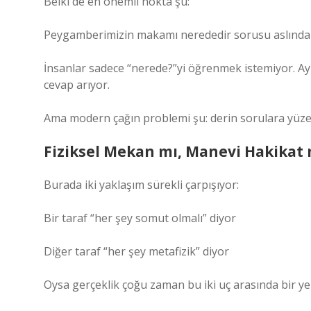
Belki de en önemli nokta şu:
Peygamberimizin makamı nerededir sorusu aslında b
İnsanlar sadece “nerede?”yi öğrenmek istemiyor. Ay
cevap arıyor.
Ama modern çağın problemi şu: derin sorulara yüze
Fiziksel Mekan mı, Manevi Hakikat 
Burada iki yaklaşım sürekli çarpışıyor:
Bir taraf “her şey somut olmalı” diyor
Diğer taraf “her şey metafizik” diyor
Oysa gerçeklik çoğu zaman bu iki uç arasında bir y