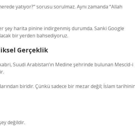
erede yatıyor?” sorusu sorulmaz. Aynı zamanda “Allah
er şey harita pinine indirgenmiş durumda. Sanki Google
acak bir yerden bahsediyoruz.
iksel Gerçeklik
 kabri, Suudi Arabistan’ın Medine şehrinde bulunan Mescid-i
r.
ından biridir. Çünkü sadece bir mezar değil; İslam tarihini
y değildir.