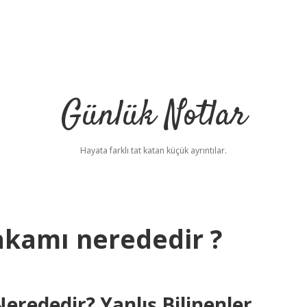
Günlük Notlar
Hayata farklı tat katan küçük ayrıntılar.
kamı nerededir ?
ededir? Yanlış Bilinenler,