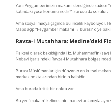
Yani Peygamberimizin makamı dendiğinde sadece “n
katındaki yüce konumu nedir?” sorusu da sorulur.
Ama sosyal medya çağında bu incelik kayboluyor. H
Maps açıp “Peygamber makamı → burası” diye bakıl
Ravza-i Mutahhara: Medine’deki Fiz
Fiziksel olarak bakıldığında Hz. Muhammed’in (sav)
Nebevi içerisindeki Ravza-i Mutahhara bölgesindedi
Burası Müslümanlar için dünyanın en kutsal mekanlar
merkez noktalarından birinin kalbidir.
Ama burada kritik bir nokta var:
Bu yer “makam” kelimesinin manevi anlamıyla aynı şe