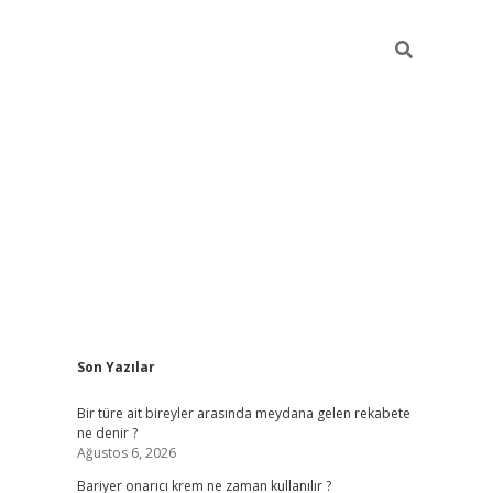
Sidebar
Son Yazılar
betci giriş
Bir türe ait bireyler arasında meydana gelen rekabete
ne denir ?
Ağustos 6, 2026
Bariyer onarıcı krem ne zaman kullanılır ?