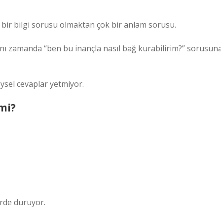
ir bilgi sorusu olmaktan çok bir anlam sorusu.
nı zamanda “ben bu inançla nasıl bağ kurabilirim?” sorusun
ysel cevaplar yetmiyor.
mi?
erde duruyor.