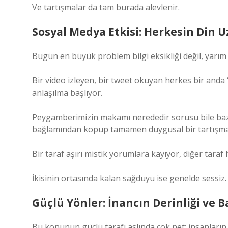
Ve tartışmalar da tam burada alevlenir.
Sosyal Medya Etkisi: Herkesin Din
Bugün en büyük problem bilgi eksikliği değil, yarım
Bir video izleyen, bir tweet okuyan herkes bir anda “
anlaşılma başlıyor.
Peygamberimizin makamı nerededir sorusu bile bazen
bağlamından kopup tamamen duygusal bir tartışm
Bir taraf aşırı mistik yorumlara kayıyor, diğer taraf h
İkisinin ortasında kalan sağduyu ise genelde sessiz.
Güçlü Yönler: İnancın Derinliği ve 
Bu konunun güçlü tarafı aslında çok net: insanların 