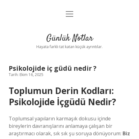
menüyü
Anasayfa
aç
Gizlilik Politikası
Günlük Notlar
Yasal Uyarı
Hayata farklı tat katan küçük ayrıntılar.
Hakkımızda
Psikolojide iç güdü nedir ?
Tarih: Ekim 16, 2025
Toplumun Derin Kodları:
Psikolojide İçgüdü Nedir?
Toplumsal yapıların karmaşık dokusu içinde
bireylerin davranışlarını anlamaya çalışan bir
araştırmacı olarak, sık sık şu soruya dönüyorum:
Biz