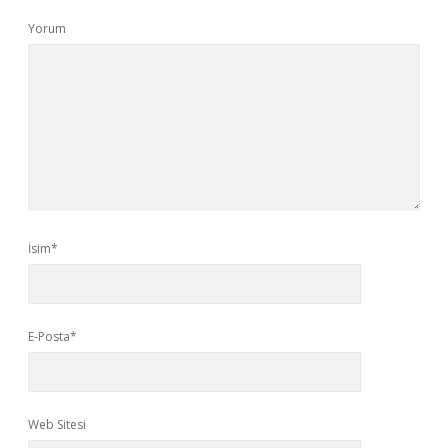
Yorum
İsim*
E-Posta*
Web Sitesi