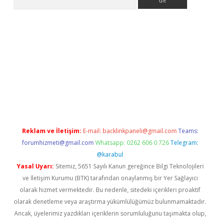
betci giriş
Reklam ve İletişim:
E-mail:
backlinkpaneli@gmail.com
Teams:
forumhizmeti@gmail.com
Whatsapp: 0262 606 0 726
Telegram:
@karabul
Yasal Uyarı:
Sitemiz, 5651 Sayılı Kanun gereğince Bilgi Teknolojileri
ve İletişim Kurumu (BTK) tarafından onaylanmış bir Yer Sağlayıcı
olarak hizmet vermektedir. Bu nedenle, sitedeki içerikleri proaktif
olarak denetleme veya araştırma yükümlülüğümüz bulunmamaktadır.
Ancak, üyelerimiz yazdıkları içeriklerin sorumluluğunu taşımakta olup,