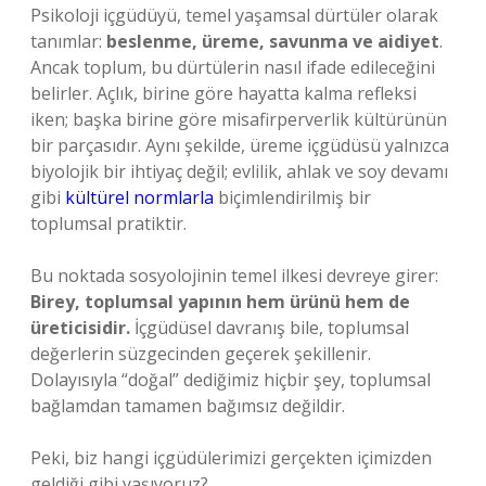
Psikoloji içgüdüyü, temel yaşamsal dürtüler olarak
tanımlar:
beslenme, üreme, savunma ve aidiyet
.
Ancak toplum, bu dürtülerin nasıl ifade edileceğini
belirler. Açlık, birine göre hayatta kalma refleksi
iken; başka birine göre misafirperverlik kültürünün
bir parçasıdır. Aynı şekilde, üreme içgüdüsü yalnızca
biyolojik bir ihtiyaç değil; evlilik, ahlak ve soy devamı
gibi
kültürel normlarla
biçimlendirilmiş bir
toplumsal pratiktir.
Bu noktada sosyolojinin temel ilkesi devreye girer:
Birey, toplumsal yapının hem ürünü hem de
üreticisidir.
İçgüdüsel davranış bile, toplumsal
değerlerin süzgecinden geçerek şekillenir.
Dolayısıyla “doğal” dediğimiz hiçbir şey, toplumsal
bağlamdan tamamen bağımsız değildir.
Peki, biz hangi içgüdülerimizi gerçekten içimizden
geldiği gibi yaşıyoruz?