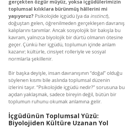
gerçekten özgür müyüz, yoksa içgüdülerimizin
toplumsal kılıklara bürünmüş hâllerini mi
yaşıyoruz?
Psikolojide içgüdü (ya da
instinct
),
doğuştan gelen, öğrenilmeden gerçekleşen davranış
kalıplarını tanımlar. Ancak sosyolojik bir bakışla bu
kavram, yalnızca biyolojik bir dürtü olmanın ötesine
geçer. Çünkü her içgüdü, toplumun içinde anlam
kazanır; kültürle, cinsiyet rolleriyle ve sosyal
normlarla şekillenir.
Bir başka deyişle, insan davranışının “doğal” olduğu
söylenen kısmı bile aslında toplumsal düzenin
izlerini taşır. “Psikolojide içgüdü nedir?” sorusuna bu
açıdan yaklaşmak, sadece bireyin değil, bütün bir
toplumun ruhunu okumak anlamına gelir.
İçgüdünün Toplumsal Yüzü:
Biyolojiden Kültüre Uzanan Yol