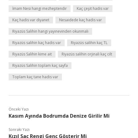
İmam Nesi hangi mezheptendir
Kaç çeşit hadis var
Kaç hadis var diyanet
Nesaidede kaç hadis var
Riyazüs Salihin hangi yayınevinden okunmalı
Riyazüs salihin kaç hadis var
Riyazüs salihin kaç TL
Riyazüs Salihin kime ait
Riyazüs salihin orjinali kaç cilt
Riyazüs Salihin toplam kaç sayfa
Toplam kaç tane hadis var
Önceki Yazı
Kasım Ayında Bodrumda Denize Girilir Mi
Sonraki Yazı
Kızıl Saç Rengi Genç Gösterir Mi