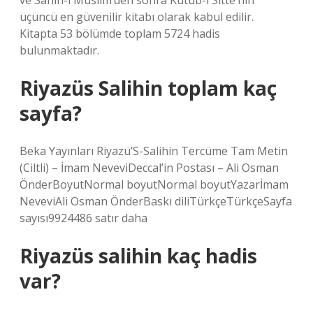
ve Sahih-i Müslim’den sonra Kütüb-i Sitte’nin
üçüncü en güvenilir kitabı olarak kabul edilir.
Kitapta 53 bölümde toplam 5724 hadis
bulunmaktadır.
Riyazüs Salihin toplam kaç
sayfa?
Beka Yayınları Riyazü’S-Salihin Tercüme Tam Metin
(Ciltli) – İmam NeveviDeccal’in Postası – Ali Osman
ÖnderBoyutNormal boyutNormal boyutYazarİmam
NeveviAli Osman ÖnderBaskı diliTürkçeTürkçeSayfa
sayısı9924486 satır daha
Riyazüs salihin kaç hadis
var?