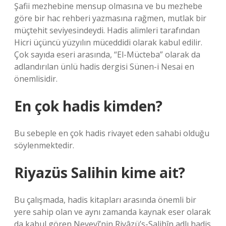
Şafii mezhebine mensup olmasına ve bu mezhebe
göre bir hac rehberi yazmasına rağmen, mutlak bir
müçtehit seviyesindeydi. Hadis alimleri tarafından
Hicri üçüncü yüzyılın müceddidi olarak kabul edilir.
Çok sayıda eseri arasında, “El-Mücteba” olarak da
adlandırılan ünlü hadis dergisi Sünen-i Nesai en
önemlisidir.
En çok hadis kimden?
Bu sebeple en çok hadis rivayet eden sahabi olduğu
söylenmektedir.
Riyazüs Salihin kime ait?
Bu çalışmada, hadis kitapları arasında önemli bir
yere sahip olan ve aynı zamanda kaynak eser olarak
da kabul gören Nevevî’nin Riyâzü’s-Salihîn adlı hadis