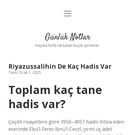
menüyü
Anasayfa
aç
Gizlilik Politikası
Günlük Notlar
Yasal Uyarı
Hayata farklı tat katan küçük ayrıntılar.
Hakkımızda
Riyazussalihin De Kaç Hadis Var
Tarih: Ocak 1, 2025
Toplam kaç tane
hadis var?
Çeşitli rivayetlere göre 3956–4051 hadis ihtiva eden
eserinde Ebü’l-Ferec İbnü’l-Cevzî, yirmi üç adet