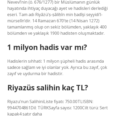
Nevevî’nin (ö. 676/1277) bir Müslümanın günlük
hayatında ihtiyaç duyacağı ayet ve hadisleri derlediği
eseri. Tam adı Riyâżü’ṣ-ṣâliḥîn min ḥadîs̱i seyyidi’l-
mürselîn’dir. 14 Ramazan 670’te (14 Nisan 1272)
tamamlanmış olup on sekiz bölümden, yaklaşık 400
bölümden ve yaklaşık 1900 hadisten oluşmaktadır.
1 milyon hadis var mı?
Hadislerin sıhhati: 1 milyon şüpheli hadis arasında
sadece sağlam ve iyi olanlar yok. Ayrıca bu zayıf, çok
zayıf ve uydurma bir hadistir.
Riyazüs salihin kaç TL?
Riyazu’nun SalihiniListe fiyatı: 750.00TLISBN:
9944704861Dil: TÜRKSayfa sayısı: 1200Cilt türü: Sert
kapak4 satır daha