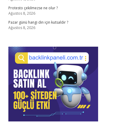
Protesto çekilmezse ne olur ?
Ağustos 8, 2026
Pazar günü hangi din için kutsaldır ?
Ağustos 8, 2026