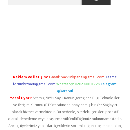
i giriş
Reklam ve İletişim:
E-mail:
backlinkpaneli@gmail.com
Teams:
forumhizmeti@gmail.com
Whatsapp: 0262 606 0 726
Telegram:
@karabul
Yasal Uyarı:
Sitemiz, 5651 Sayılı Kanun gereğince Bilgi Teknolojileri
ve İletişim Kurumu (BTK) tarafından onaylanmış bir Yer Sağlayıcı
olarak hizmet vermektedir. Bu nedenle, sitedeki içerikleri proaktif
olarak denetleme veya araştırma yükümlülüğümüz bulunmamaktadır.
Ancak, üyelerimiz yazdıkları içeriklerin sorumluluğunu taşımakta olup,