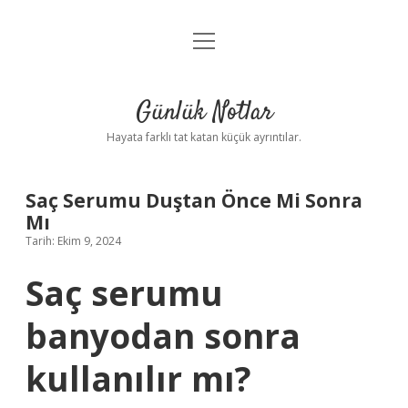
menüyü
Anasayfa
aç
Gizlilik Politikası
Günlük Notlar
Yasal Uyarı
Hayata farklı tat katan küçük ayrıntılar.
Hakkımızda
Saç Serumu Duştan Önce Mi Sonra
Mı
Tarih: Ekim 9, 2024
Saç serumu
banyodan sonra
kullanılır mı?