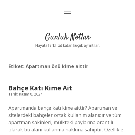
menüyü
Anasayfa
aç
Gizlilik Politikası
Günlük Notlar
Yasal Uyarı
Hayata farklı tat katan küçük ayrıntılar.
Hakkımızda
Etiket:
Apartman önü kime aittir
Bahçe Katı Kime Ait
Tarih: Kasım 8, 2024
Apartmanda bahçe katı kime aittir? Apartman ve
sitelerdeki bahçeler ortak kullanım alanıdır ve tüm
apartman sakinleri, mülkteki paylarına orantılı
olarak bu alanı kullanma hakkına sahiptir. Özellikle