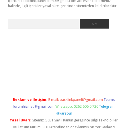
içerikleri,
backlinkpanelicomtr@gmail.com
adresine bildirmeniz
halinde, ilgili içerikler yasal süre içerisinde sitemizden kaldırılacaktır.
Arama
betci giriş
Reklam ve İletişim:
E-mail:
backlinkpaneli@gmail.com
Teams:
forumhizmeti@gmail.com
Whatsapp: 0262 606 0 726
Telegram:
@karabul
Yasal Uyarı:
Sitemiz, 5651 Sayılı Kanun gereğince Bilgi Teknolojileri
ve İletişim Kurumu (BTK) tarafından onaylanmış bir Yer Sağlayıcı