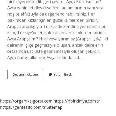
biri” diyerek teklifi geri çevirdi. Ayça Kürt ismi mi?
Ayça ismini etkileyici ve özel anlamlarının yanı sıra
hoş telaffuzuyla da değerlendirebilirsiniz. Her
bakımdan kızlar için en güzel isimlerden biridir.
Arapça aracılığıyla Türkçe’de kendine yer edinen bu
isim, Türkiye’de en çok kullanılan isimlerden biridir.
Ayça Arapça mı? Hilal veya yarım ay (Arapça: هلال), iki
dairenin iç içe geçmesiyle oluşan, ancak dairelerin
ortasında üst üste gelmemesiyle oluşan şekildir.
Ayça hangi ülkenin? Ayça Tekindor (d.…
Ayça
Devamını okuyun
Yorum Bırak
Öztürkçe
Mi
https://organiksigorta.com
https://hbirkimya.com.tr
https://gentesltd.com.tr
Sitemap