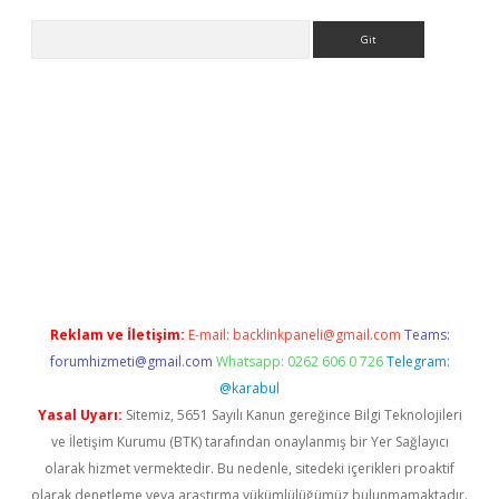
Arama
ş
Reklam ve İletişim:
E-mail:
backlinkpaneli@gmail.com
Teams:
forumhizmeti@gmail.com
Whatsapp: 0262 606 0 726
Telegram:
@karabul
Yasal Uyarı:
Sitemiz, 5651 Sayılı Kanun gereğince Bilgi Teknolojileri
ve İletişim Kurumu (BTK) tarafından onaylanmış bir Yer Sağlayıcı
olarak hizmet vermektedir. Bu nedenle, sitedeki içerikleri proaktif
olarak denetleme veya araştırma yükümlülüğümüz bulunmamaktadır.