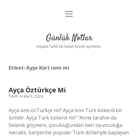
menüyü
Anasayfa
aç
Gizlilik Politikası
Günlük Notlar
Yasal Uyarı
Hayata farklı tat katan küçük ayrıntılar.
Hakkımızda
Etiket:
Ayşe Kürt ismi mi
Ayça Öztürkçe Mi
Tarih: Aralık 5, 2024
Ayça ismi özTürkçe mi? Ayça ismi Türk kökenli bir
isimdir. Ayça Türk kökenli mi? “Anne tarafım da
Selanik göçmeni, çocukluğundan beri oyunculuğa
meraklı, kariyerine popüler Türk dizileriyle başlayan