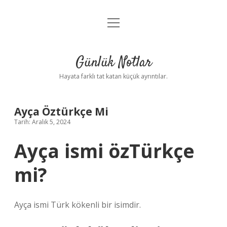
menüyü
Anasayfa
aç
Gizlilik Politikası
Günlük Notlar
Yasal Uyarı
Hayata farklı tat katan küçük ayrıntılar.
Hakkımızda
Ayça Öztürkçe Mi
Tarih: Aralık 5, 2024
Ayça ismi özTürkçe
mi?
Ayça ismi Türk kökenli bir isimdir.