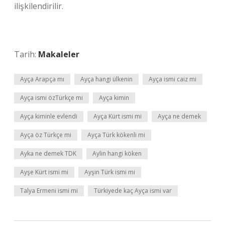
ilişkilendirilir.
Tarih:
Makaleler
Ayça Arapça mı
Ayça hangi ülkenin
Ayça ismi caiz mi
Ayça ismi özTürkçe mi
Ayça kimin
Ayça kiminle evlendi
Ayça Kürt ismi mi
Ayça ne demek
Ayça öz Türkçe mi
Ayça Türk kökenli mi
Ayka ne demek TDK
Aylin hangi köken
Ayşe Kürt ismi mi
Ayşin Türk ismi mi
Talya Ermeni ismi mi
Türkiyede kaç Ayça ismi var