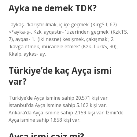
Ayka ne demek TDK?
. aykaş- ‘karıştırılmak, iç içe geçmek’ (KırgS I, 67)
<*ayka-ş-, Kzk. ayqastır- 'üzerinden geçmek' (KzkTS,
7), ayqas- 1. '(iki nesne) kesişmek, çakışmak'; 2.
'kavga etmek, mücadele etmek' (Kzk-TürkS, 30),
Kkalp. aykas- ay.
Türkiye’de kaç Ayça ismi
var?
Türkiye’de Ayça ismine sahip 20.571 kişi var.
İstanbul’da Ayça ismine sahip 5.162 kişi var.
Ankara’da Ayça ismine sahip 2.159 kişi var. İzmir’de
Ayça ismine sahip 1.858 kişi var.
Ayça ismi caiz mi?