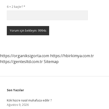
6 + 2 kaçtır?
*
https://organiksigorta.com
https://hbirkimya.com.tr
https://gentesltd.com.tr
Sitemap
Sidebar
Son Yazılar
Kök hücre nasıl muhafaza edilir ?
Ağustos 9, 2026