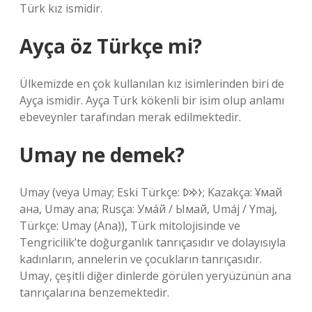
Türk kız ismidir.
Ayça öz Türkçe mi?
Ülkemizde en çok kullanılan kız isimlerinden biri de
Ayça ismidir. Ayça Türk kökenli bir isim olup anlamı
ebeveynler tarafından merak edilmektedir.
Umay ne demek?
Umay (veya Umay; Eski Türkçe: 𐰆𐰢𐰖; Kazakça: Ұмай
aна, Umay ana; Rusça: Ума́й / Ымай, Umáj / Ymaj,
Türkçe: Umay (Ana)), Türk mitolojisinde ve
Tengricilik’te doğurganlık tanrıçasıdır ve dolayısıyla
kadınların, annelerin ve çocukların tanrıçasıdır.
Umay, çeşitli diğer dinlerde görülen yeryüzünün ana
tanrıçalarına benzemektedir.