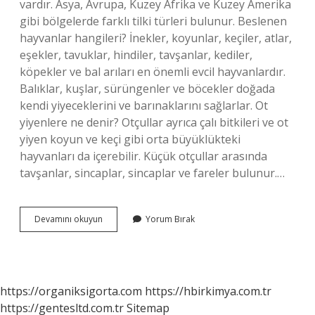
vardır. Asya, Avrupa, Kuzey Afrika ve Kuzey Amerika
gibi bölgelerde farklı tilki türleri bulunur. Beslenen
hayvanlar hangileri? İnekler, koyunlar, keçiler, atlar,
eşekler, tavuklar, hindiler, tavşanlar, kediler,
köpekler ve bal arıları en önemli evcil hayvanlardır.
Balıklar, kuşlar, sürüngenler ve böcekler doğada
kendi yiyeceklerini ve barınaklarını sağlarlar. Ot
yiyenlere ne denir? Otçullar ayrıca çalı bitkileri ve ot
yiyen koyun ve keçi gibi orta büyüklükteki
hayvanları da içerebilir. Küçük otçullar arasında
tavşanlar, sincaplar, sincaplar ve fareler bulunur.…
Otobur
Devamını okuyun
Yorum Bırak
Hayvanlar
Hangileri
https://organiksigorta.com
https://hbirkimya.com.tr
https://gentesltd.com.tr
Sitemap