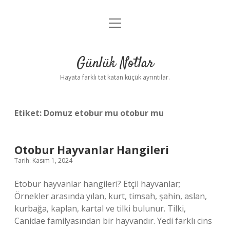
menüyü
Anasayfa
aç
Gizlilik Politikası
Günlük Notlar
Yasal Uyarı
Hayata farklı tat katan küçük ayrıntılar.
Hakkımızda
Etiket:
Domuz etobur mu otobur mu
Otobur Hayvanlar Hangileri
Tarih: Kasım 1, 2024
Etobur hayvanlar hangileri? Etçil hayvanlar;
Örnekler arasında yılan, kurt, timsah, şahin, aslan,
kurbağa, kaplan, kartal ve tilki bulunur. Tilki,
Canidae familyasından bir hayvandır. Yedi farklı cins