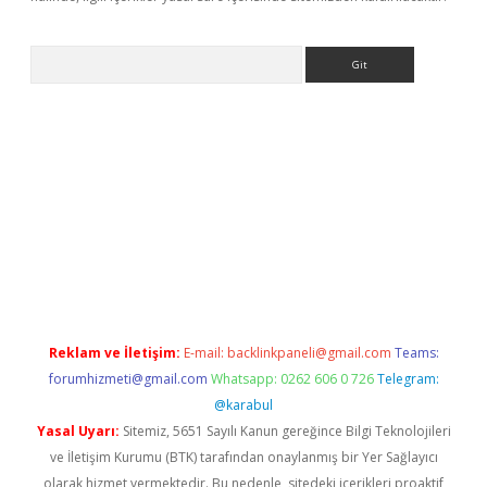
Arama
betci giriş
Reklam ve İletişim:
E-mail:
backlinkpaneli@gmail.com
Teams:
forumhizmeti@gmail.com
Whatsapp: 0262 606 0 726
Telegram:
@karabul
Yasal Uyarı:
Sitemiz, 5651 Sayılı Kanun gereğince Bilgi Teknolojileri
ve İletişim Kurumu (BTK) tarafından onaylanmış bir Yer Sağlayıcı
olarak hizmet vermektedir. Bu nedenle, sitedeki içerikleri proaktif