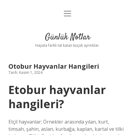
menüyü
Anasayfa
aç
Gizlilik Politikası
Günlük Notlar
Yasal Uyarı
Hayata farklı tat katan küçük ayrıntılar.
Hakkımızda
Otobur Hayvanlar Hangileri
Tarih: Kasım 1, 2024
Etobur hayvanlar
hangileri?
Etçil hayvanlar; Örnekler arasında yılan, kurt,
timsah, şahin, aslan, kurbağa, kaplan, kartal ve tilki