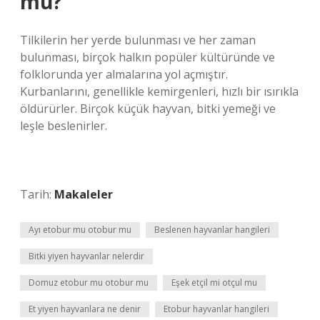
mu?
Tilkilerin her yerde bulunması ve her zaman
bulunması, birçok halkın popüler kültüründe ve
folklorunda yer almalarına yol açmıştır.
Kurbanlarını, genellikle kemirgenleri, hızlı bir ısırıkla
öldürürler. Birçok küçük hayvan, bitki yemeği ve
leşle beslenirler.
Tarih:
Makaleler
Ayı etobur mu otobur mu
Beslenen hayvanlar hangileri
Bitki yiyen hayvanlar nelerdir
Domuz etobur mu otobur mu
Eşek etçil mi otçul mu
Et yiyen hayvanlara ne denir
Etobur hayvanlar hangileri