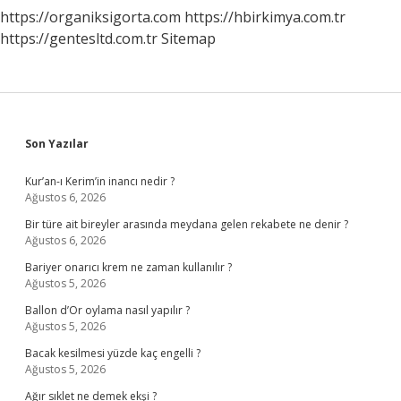
https://organiksigorta.com
https://hbirkimya.com.tr
https://gentesltd.com.tr
Sitemap
Sidebar
Son Yazılar
Kur’an-ı Kerim’in inancı nedir ?
Ağustos 6, 2026
Bir türe ait bireyler arasında meydana gelen rekabete ne denir ?
Ağustos 6, 2026
Bariyer onarıcı krem ne zaman kullanılır ?
Ağustos 5, 2026
Ballon d’Or oylama nasıl yapılır ?
Ağustos 5, 2026
Bacak kesilmesi yüzde kaç engelli ?
Ağustos 5, 2026
Ağır sıklet ne demek ekşi ?