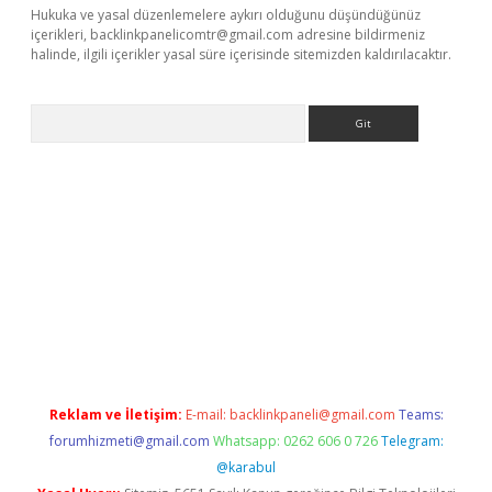
Hukuka ve yasal düzenlemelere aykırı olduğunu düşündüğünüz
içerikleri,
backlinkpanelicomtr@gmail.com
adresine bildirmeniz
halinde, ilgili içerikler yasal süre içerisinde sitemizden kaldırılacaktır.
Arama
betci giriş
Reklam ve İletişim:
E-mail:
backlinkpaneli@gmail.com
Teams:
forumhizmeti@gmail.com
Whatsapp: 0262 606 0 726
Telegram:
@karabul