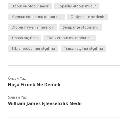
Etobur ve otobur nedir
Köpekler etobur mudur
Maymun etobur mu otobur mu
Ot yiyenlere ne denir
Otobur hayvanlar nelerdir
Şempanze otobur mu
Tavşan otçul mu
Tavuk etobur mu otobur mu
Tilkiler etobur mu otçul mu
Timsah etçil mi otçul mu
Önceki Yazı
Huşu Etmek Ne Demek
Sonraki Yazı
William James Işlevselcilik Nedir