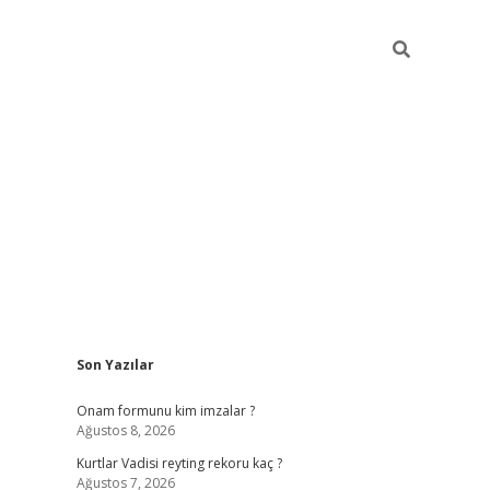
Sidebar
Son Yazılar
betci gir
Onam formunu kim imzalar ?
Ağustos 8, 2026
Kurtlar Vadisi reyting rekoru kaç ?
Ağustos 7, 2026