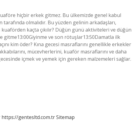
kuaföre hiçbir erkek gitmez. Bu ülkemizde genel kabul
n tarafında olmalıdır. Bu yüzden gelinin arkadaşları,
 kuaförden kaçta çıkılır? Düğün günü aktiviteleri ve düğün
 gitme13:00Giyinme ve son rötuşlar13:50Damatla ilk
ını kim öder? Kına gecesi masraflarını genellikle erkekler
ayakkabılarını, mücevherlerini, kuaför masraflarını ve daha
a gecesinde içmek ve yemek için gereken malzemeleri sağlar.
r
https://gentesltd.com.tr
Sitemap