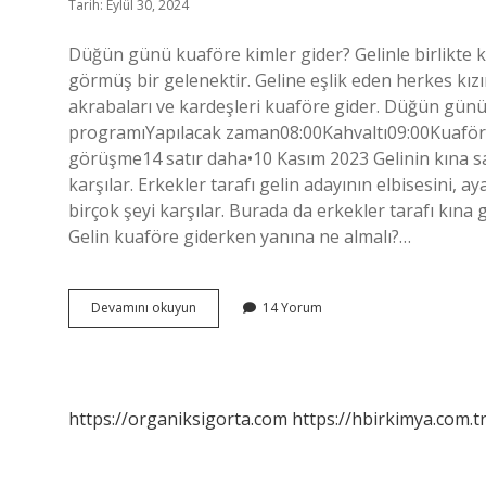
Tarih: Eylül 30, 2024
Düğün günü kuaföre kimler gider? Gelinle birlikte 
görmüş bir gelenektir. Geline eşlik eden herkes kızı
akrabaları ve kardeşleri kuaföre gider. Düğün günü
programıYapılacak zaman08:00Kahvaltı09:00Kuaföre
görüşme14 satır daha•10 Kasım 2023 Gelinin kına saç
karşılar. Erkekler tarafı gelin adayının elbisesini, 
birçok şeyi karşılar. Burada da erkekler tarafı kın
Gelin kuaföre giderken yanına ne almalı?…
Düğün
Devamını okuyun
14 Yorum
Günü
Gelini
Kuaförden
Kim
Alır
https://organiksigorta.com
https://hbirkimya.com.t