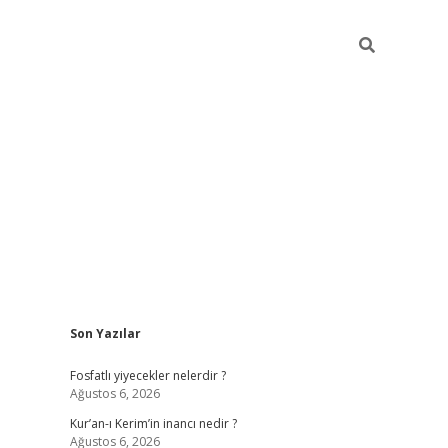
Sidebar
Son Yazılar
betci giriş
Fosfatlı yiyecekler nelerdir ?
Ağustos 6, 2026
Kur’an-ı Kerim’in inancı nedir ?
Ağustos 6, 2026