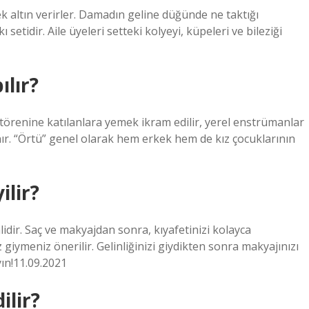
k altın verirler. Damadın geline düğünde ne taktığı
setidir. Aile üyeleri setteki kolyeyi, küpeleri ve bileziği
lır?
törenine katılanlara yemek ikram edilir, yerel enstrümanlar
nır. “Örtü” genel olarak hem erkek hem de kız çocuklarının
lir?
idir. Saç ve makyajdan sonra, kıyafetinizi kolayca
 giymeniz önerilir. Gelinliğinizi giydikten sonra makyajınızı
ın!11.09.2021
ilir?