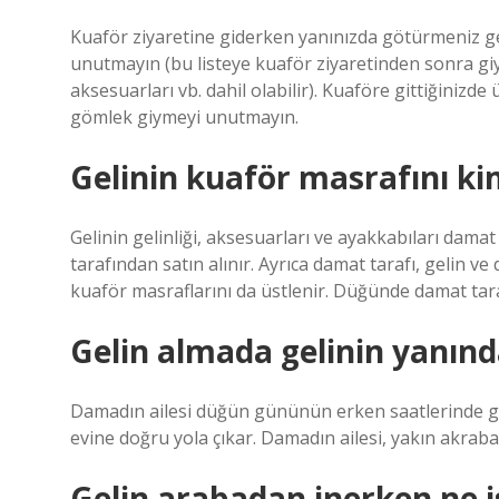
Kuaför ziyaretine giderken yanınızda götürmeniz ger
unutmayın (bu listeye kuaför ziyaretinden sonra giyec
aksesuarları vb. dahil olabilir). Kuaföre gittiğinizde
gömlek giymeyi unutmayın.
Gelinin kuaför masrafını ki
Gelinin gelinliği, aksesuarları ve ayakkabıları damat
tarafından satın alınır. Ayrıca damat tarafı, gelin v
kuaför masraflarını da üstlenir. Düğünde damat tarafı 
Gelin almada gelinin yanınd
Damadın ailesi düğün gününün erken saatlerinde geli
evine doğru yola çıkar. Damadın ailesi, yakın akrabal
Gelin arabadan inerken ne i