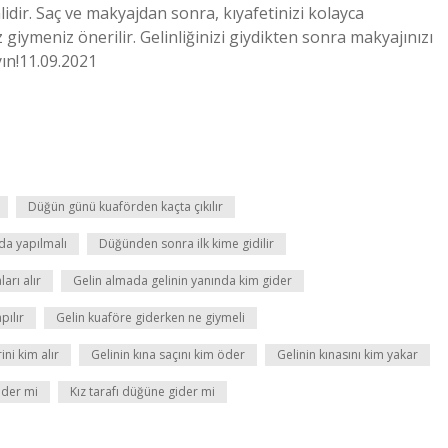
idir. Saç ve makyajdan sonra, kıyafetinizi kolayca
 giymeniz önerilir. Gelinliğinizi giydikten sonra makyajınızı
ın!11.09.2021
Düğün günü kuaförden kaçta çıkılır
a yapılmalı
Düğünden sonra ilk kime gidilir
ları alır
Gelin almada gelinin yanında kim gider
pılır
Gelin kuaföre giderken ne giymeli
ini kim alır
Gelinin kına saçını kim öder
Gelinin kınasını kim yakar
ider mi
Kız tarafı düğüne gider mi