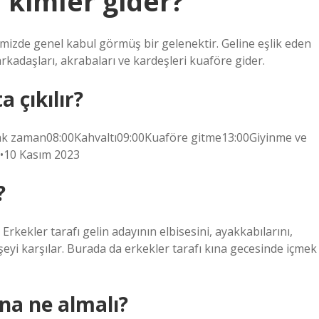
kimler gider?
kemizde genel kabul görmüş bir gelenektir. Geline eşlik eden
arkadaşları, akrabaları ve kardeşleri kuaföre gider.
 çıkılır?
ak zaman08:00Kahvaltı09:00Kuaföre gitme13:00Giyinme ve
a•10 Kasım 2023
?
 Erkekler tarafı gelin adayının elbisesini, ayakkabılarını,
şeyi karşılar. Burada da erkekler tarafı kına gecesinde içmek
na ne almalı?