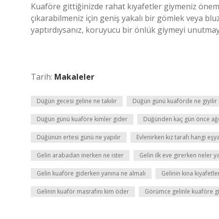
Kuaföre gittiğinizde rahat kıyafetler giymeniz öneml
çıkarabilmeniz için geniş yakalı bir gömlek veya bluz
yaptırdıysanız, koruyucu bir önlük giymeyi unutmay
Tarih:
Makaleler
Düğün gecesi geline ne takılır
Düğün günü kuaförde ne giyilir
Düğün günü kuaföre kimler gider
Düğünden kaç gün önce ağd
Düğünün ertesi günü ne yapılır
Evlenirken kız tarafı hangi eşya
Gelin arabadan inerken ne ister
Gelin ilk eve girerken neler ya
Gelin kuaföre giderken yanına ne almalı
Gelinin kına kıyafetler
Gelinin kuaför masrafını kim öder
Görümce gelinle kuaföre g