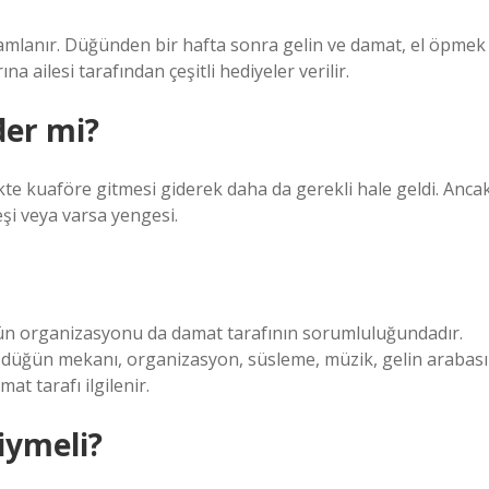
lanır. Düğünden bir hafta sonra gelin ve damat, el öpmek
na ailesi tarafından çeşitli hediyeler verilir.
der mi?
likte kuaföre gitmesi giderek daha da gerekli hale geldi. Anca
eşi veya varsa yengesi.
ğün organizasyonu da damat tarafının sorumluluğundadır.
; düğün mekanı, organizasyon, süsleme, müzik, gelin arabası
t tarafı ilgilenir.
iymeli?