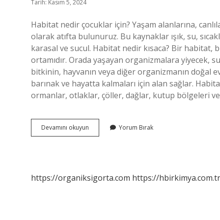
Tarih: Kasım 5, 2024
Habitat nedir çocuklar için? Yaşam alanlarına, canlıl
olarak atıfta bulunuruz. Bu kaynaklar ışık, su, sıcakl
karasal ve sucul. Habitat nedir kısaca? Bir habitat,
ortamıdır. Orada yaşayan organizmalara yiyecek, su, 
bitkinin, hayvanın veya diğer organizmanın doğal e
barınak ve hayatta kalmaları için alan sağlar. Habit
ormanlar, otlaklar, çöller, dağlar, kutup bölgeleri v
Habitat
Devamını okuyun
Yorum Bırak
Nedir
Okul
Öncesi
https://organiksigorta.com
https://hbirkimya.com.t