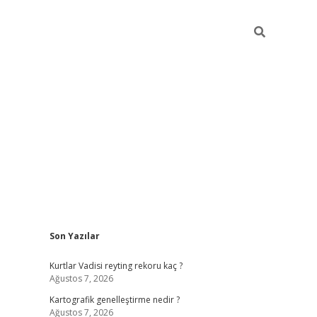
Sidebar
Son Yazılar
betci giriş
Kurtlar Vadisi reyting rekoru kaç ?
Ağustos 7, 2026
Kartografik genelleştirme nedir ?
Ağustos 7, 2026