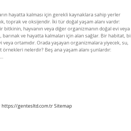
arın hayatta kalması için gerekli kaynaklara sahip yerler
ık, toprak ve oksijendir. İki tür doğal yaşam alanı vardır:
 bir bitkinin, hayvanın veya diğer organizmanın doğal evi veya
barınak ve hayatta kalmaları için alan sağlar. Bir habitat, bi
vi veya ortamıdır. Orada yaşayan organizmalara yiyecek, su,
at örnekleri nelerdir? Beş ana yaşam alanı şunlardır:
e…
r
https://gentesltd.com.tr
Sitemap