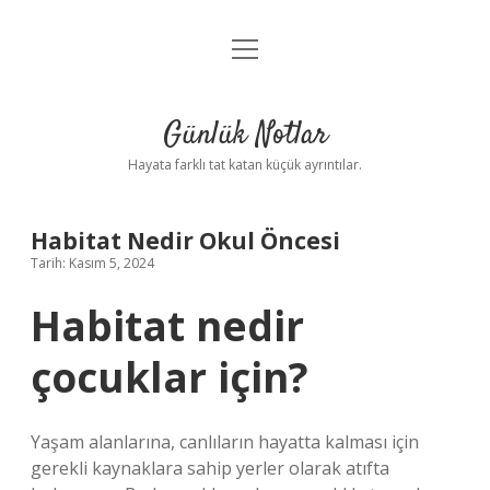
menüyü
Anasayfa
aç
Gizlilik Politikası
Günlük Notlar
Yasal Uyarı
Hayata farklı tat katan küçük ayrıntılar.
Hakkımızda
Habitat Nedir Okul Öncesi
Tarih: Kasım 5, 2024
Habitat nedir
çocuklar için?
Yaşam alanlarına, canlıların hayatta kalması için
gerekli kaynaklara sahip yerler olarak atıfta