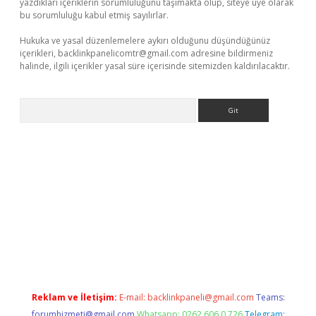
yazdıkları içeriklerin sorumluluğunu taşımakta olup, siteye üye olarak
bu sorumluluğu kabul etmiş sayılırlar.
Hukuka ve yasal düzenlemelere aykırı olduğunu düşündüğünüz
içerikleri,
backlinkpanelicomtr@gmail.com
adresine bildirmeniz
halinde, ilgili içerikler yasal süre içerisinde sitemizden kaldırılacaktır.
Arama
tci giriş
Reklam ve İletişim:
E-mail:
backlinkpaneli@gmail.com
Teams:
forumhizmeti@gmail.com
Whatsapp: 0262 606 0 726
Telegram: