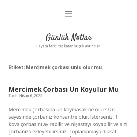
menüyü
Anasayfa
aç
Gizlilik Politikası
Günlük Notlar
Yasal Uyarı
Hayata farklı tat katan küçük ayrıntılar.
Hakkımızda
Etiket:
Mercimek çorbası unlu olur mu
Mercimek Çorbası Un Koyulur Mu
Tarih: Nisan 6, 2025
Mercimek çorbasına un koymasak ne olur? Un
sayesinde çorbanız konsantre olur. İsterseniz, 1
kova çorbasını ayırabilir ve nişastayı koyabilir ve sizi
çorbanıza ekleyebilirsiniz. Toplamamaya dikkat