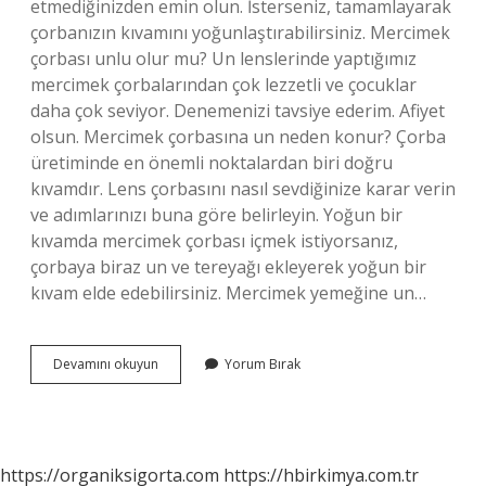
etmediğinizden emin olun. İsterseniz, tamamlayarak
çorbanızın kıvamını yoğunlaştırabilirsiniz. Mercimek
çorbası unlu olur mu? Un lenslerinde yaptığımız
mercimek çorbalarından çok lezzetli ve çocuklar
daha çok seviyor. Denemenizi tavsiye ederim. Afiyet
olsun. Mercimek çorbasına un neden konur? Çorba
üretiminde en önemli noktalardan biri doğru
kıvamdır. Lens çorbasını nasıl sevdiğinize karar verin
ve adımlarınızı buna göre belirleyin. Yoğun bir
kıvamda mercimek çorbası içmek istiyorsanız,
çorbaya biraz un ve tereyağı ekleyerek yoğun bir
kıvam elde edebilirsiniz. Mercimek yemeğine un…
Mercimek
Devamını okuyun
Yorum Bırak
Çorbası
Un
Koyulur
Mu
https://organiksigorta.com
https://hbirkimya.com.tr