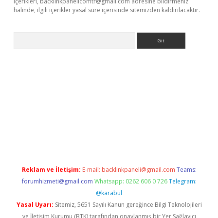
içerikleri,
backlinkpanelicomtr@gmail.com
adresine bildirmeniz
halinde, ilgili içerikler yasal süre içerisinde sitemizden kaldırılacaktır.
Arama
betci giriş
Reklam ve İletişim:
E-mail:
backlinkpaneli@gmail.com
Teams:
forumhizmeti@gmail.com
Whatsapp: 0262 606 0 726
Telegram:
@karabul
Yasal Uyarı:
Sitemiz, 5651 Sayılı Kanun gereğince Bilgi Teknolojileri
ve İletişim Kurumu (BTK) tarafından onaylanmış bir Yer Sağlayıcı