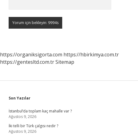
https://organiksigorta.com
https://hbirkimya.com.tr
https://gentesltd.com.tr
Sitemap
Sidebar
Son Yazılar
İstanbul’da toplam kaç mahalle var ?
Ağustos 9, 2026
İki telli bir Türk çalgısı nedir ?
Ağustos 9, 2026