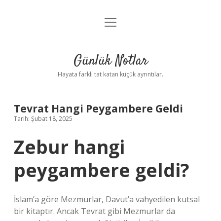
menüyü
Anasayfa
aç
Gizlilik Politikası
Günlük Notlar
Yasal Uyarı
Hayata farklı tat katan küçük ayrıntılar.
Hakkımızda
Tevrat Hangi Peygambere Geldi
Tarih: Şubat 18, 2025
Zebur hangi
peygambere geldi?
İslam’a göre Mezmurlar, Davut’a vahyedilen kutsal
bir kitaptır. Ancak Tevrat gibi Mezmurlar da