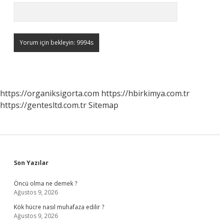
https://organiksigorta.com
https://hbirkimya.com.tr
https://gentesltd.com.tr
Sitemap
Sidebar
Son Yazılar
Öncü olma ne demek ?
Ağustos 9, 2026
Kök hücre nasıl muhafaza edilir ?
Ağustos 9, 2026