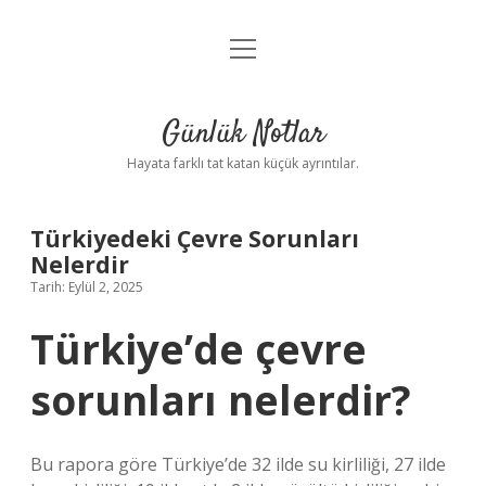
menüyü
Anasayfa
aç
Gizlilik Politikası
Günlük Notlar
Yasal Uyarı
Hayata farklı tat katan küçük ayrıntılar.
Hakkımızda
Türkiyedeki Çevre Sorunları
Nelerdir
Tarih: Eylül 2, 2025
Türkiye’de çevre
sorunları nelerdir?
Bu rapora göre Türkiye’de 32 ilde su kirliliği, 27 ilde