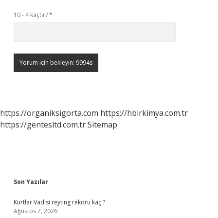
10 - 4 kaçtır?
*
https://organiksigorta.com
https://hbirkimya.com.tr
https://gentesltd.com.tr
Sitemap
Sidebar
Son Yazılar
Kurtlar Vadisi reyting rekoru kaç ?
Ağustos 7, 2026