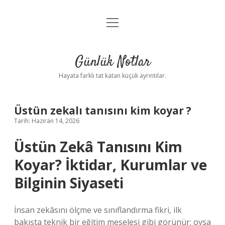
menüyü
Anasayfa
aç
Gizlilik Politikası
Günlük Notlar
Yasal Uyarı
Hayata farklı tat katan küçük ayrıntılar.
Hakkımızda
Üstün zekalı tanısını kim koyar ?
Tarih: Haziran 14, 2026
Üstün Zekâ Tanısını Kim
Koyar? İktidar, Kurumlar ve
Bilginin Siyaseti
İnsan zekâsını ölçme ve sınıflandırma fikri, ilk
bakışta teknik bir eğitim meselesi gibi görünür; oysa