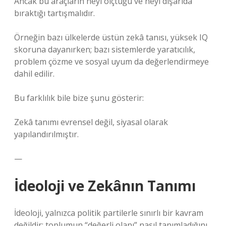
Ancak bu araçların neyi ölçtüğü ve neyi dışarıda
bıraktığı tartışmalıdır.
Örneğin bazı ülkelerde üstün zekâ tanısı, yüksek IQ
skoruna dayanırken; bazı sistemlerde yaratıcılık,
problem çözme ve sosyal uyum da değerlendirmeye
dahil edilir.
Bu farklılık bile bize şunu gösterir:
Zekâ tanımı evrensel değil, siyasal olarak
yapılandırılmıştır.
—
İdeoloji ve Zekânın Tanımı
İdeoloji, yalnızca politik partilerle sınırlı bir kavram
değildir; toplumun “değerli olanı” nasıl tanımladığını