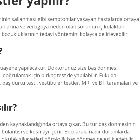
tler yapılır?
minin sallanması gibi semptomlar yaşayan hastalarda ortaya
runlarına ve vertigoya neden olan sorunun iç kulaktan
bozukluklarının tedavi yöntemini kolayca belirleyebilir.
?
muayene yapılacaktır. Doktorunuz size baş dönmesi
 doğrulamak için birkaç test de yapılabilir. Fukuda-
 baş dürtü testi, vestibüler testler, MRI ve BT taramaları ve
ılır?
nden kaynaklandığında ortaya çıkar. Bu tür baş dönmesinin
e bulantısı ve kusmayı içerir. Ek olarak, nadir durumlarda
 iç kulak şikayetleri nörolojik baş dönmesine eşlik edebilir.