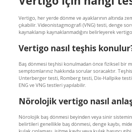
Vertigo için hangi tes
Vertigo, her yerde dönme ve ayaklarının altında ze
çıkabilir. Videonistagmografi (VNG) testi, denge so
kaynaklanıp kaynaklanmadığını belirleyerek vertigo 
Vertigo nasıl teşhis konulur
Baş dönmesi teşhisi konulmadan önce fiziksel bir 
semptomlarınız hakkında sorular soracaktır. Teşhisi
Unterberger testi, Romberg testi, Dix-Hallpike testi,
ENG ve VNG testleri yapılabilir.
Nörolojik vertigo nasıl anlaş
Nörolojik baş dönmesi beyinden veya sinir sistemi
belirtileri genellikle baş dönmesi, denge kaybı, mid
kulak çınlaması, işitme kaybı veya kulak basıncı gibi