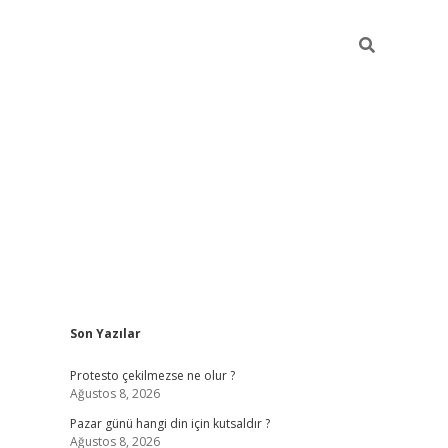
Sidebar
Son Yazılar
betci giriş
Protesto çekilmezse ne olur ?
Ağustos 8, 2026
Pazar günü hangi din için kutsaldır ?
Ağustos 8, 2026