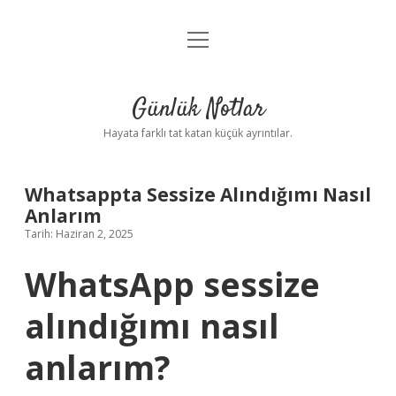
menüyü
Anasayfa
aç
Gizlilik Politikası
Günlük Notlar
Yasal Uyarı
Hayata farklı tat katan küçük ayrıntılar.
Hakkımızda
Whatsappta Sessize Alındığımı Nasıl
Anlarım
Tarih: Haziran 2, 2025
WhatsApp sessize
alındığımı nasıl
anlarım?