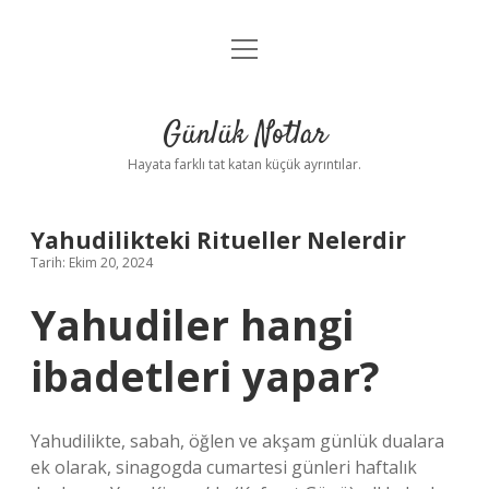
menüyü
Anasayfa
aç
Gizlilik Politikası
Günlük Notlar
Yasal Uyarı
Hayata farklı tat katan küçük ayrıntılar.
Hakkımızda
Yahudilikteki Ritueller Nelerdir
Tarih: Ekim 20, 2024
Yahudiler hangi
ibadetleri yapar?
Yahudilikte, sabah, öğlen ve akşam günlük dualara
ek olarak, sinagogda cumartesi günleri haftalık