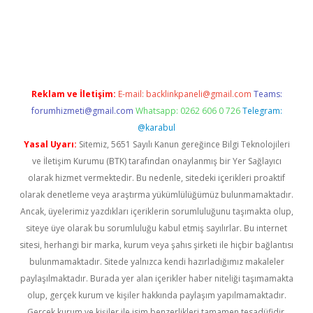
tci giriş
Reklam ve İletişim:
E-mail:
backlinkpaneli@gmail.com
Teams:
forumhizmeti@gmail.com
Whatsapp: 0262 606 0 726
Telegram:
@karabul
Yasal Uyarı:
Sitemiz, 5651 Sayılı Kanun gereğince Bilgi Teknolojileri
ve İletişim Kurumu (BTK) tarafından onaylanmış bir Yer Sağlayıcı
olarak hizmet vermektedir. Bu nedenle, sitedeki içerikleri proaktif
olarak denetleme veya araştırma yükümlülüğümüz bulunmamaktadır.
Ancak, üyelerimiz yazdıkları içeriklerin sorumluluğunu taşımakta olup,
siteye üye olarak bu sorumluluğu kabul etmiş sayılırlar. Bu internet
sitesi, herhangi bir marka, kurum veya şahıs şirketi ile hiçbir bağlantısı
bulunmamaktadır. Sitede yalnızca kendi hazırladığımız makaleler
paylaşılmaktadır. Burada yer alan içerikler haber niteliği taşımamakta
olup, gerçek kurum ve kişiler hakkında paylaşım yapılmamaktadır.
Gerçek kurum ve kişiler ile isim benzerlikleri tamamen tesadüfidir.