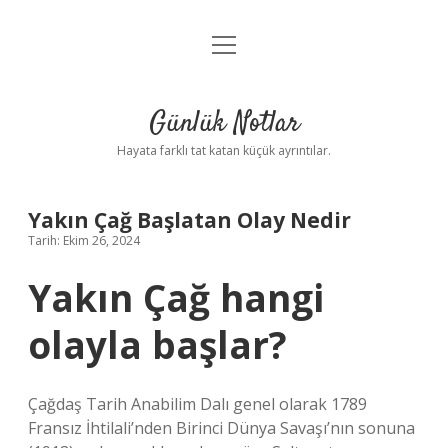
menüyü
Anasayfa
aç
Gizlilik Politikası
Günlük Notlar
Yasal Uyarı
Hayata farklı tat katan küçük ayrıntılar.
Hakkımızda
Yakın Çağ Başlatan Olay Nedir
Tarih: Ekim 26, 2024
Yakın Çağ hangi
olayla başlar?
Çağdaş Tarih Anabilim Dalı genel olarak 1789
Fransız İhtilali’nden Birinci Dünya Savaşı’nın sonuna