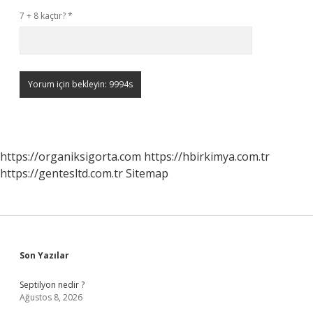
7 + 8 kaçtır?
*
https://organiksigorta.com
https://hbirkimya.com.tr
https://gentesltd.com.tr
Sitemap
Sidebar
Son Yazılar
Septilyon nedir ?
Ağustos 8, 2026