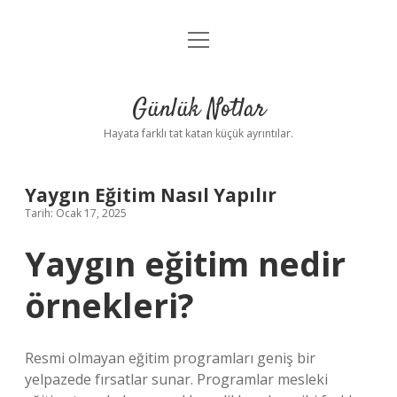
menüyü
Anasayfa
aç
Gizlilik Politikası
Günlük Notlar
Yasal Uyarı
Hayata farklı tat katan küçük ayrıntılar.
Hakkımızda
Yaygın Eğitim Nasıl Yapılır
Tarih: Ocak 17, 2025
Yaygın eğitim nedir
örnekleri?
Resmi olmayan eğitim programları geniş bir
yelpazede fırsatlar sunar. Programlar mesleki