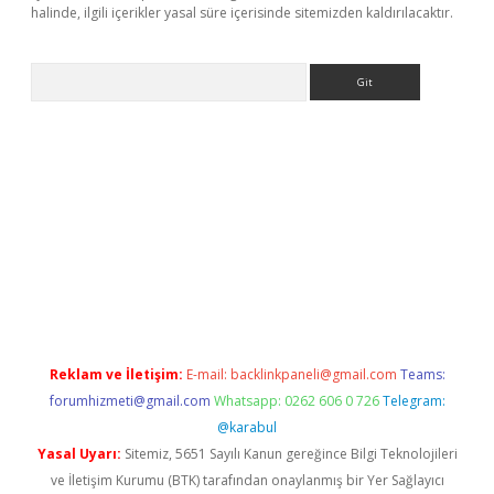
halinde, ilgili içerikler yasal süre içerisinde sitemizden kaldırılacaktır.
Arama
betci giriş
Reklam ve İletişim:
E-mail:
backlinkpaneli@gmail.com
Teams:
forumhizmeti@gmail.com
Whatsapp: 0262 606 0 726
Telegram:
@karabul
Yasal Uyarı:
Sitemiz, 5651 Sayılı Kanun gereğince Bilgi Teknolojileri
ve İletişim Kurumu (BTK) tarafından onaylanmış bir Yer Sağlayıcı