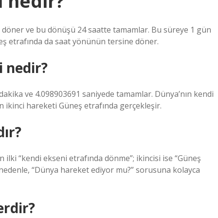
 nedir?
e döner ve bu dönüşü 24 saatte tamamlar. Bu süreye 1 gün
eş etrafında da saat yönünün tersine döner.
 nedir?
akika ve 4.098903691 saniyede tamamlar. Dünya’nın kendi
n ikinci hareketi Güneş etrafında gerçekleşir.
dır?
n ilki “kendi ekseni etrafında dönme”; ikincisi ise “Güneş
 nedenle, “Dünya hareket ediyor mu?” sorusuna kolayca
erdir?