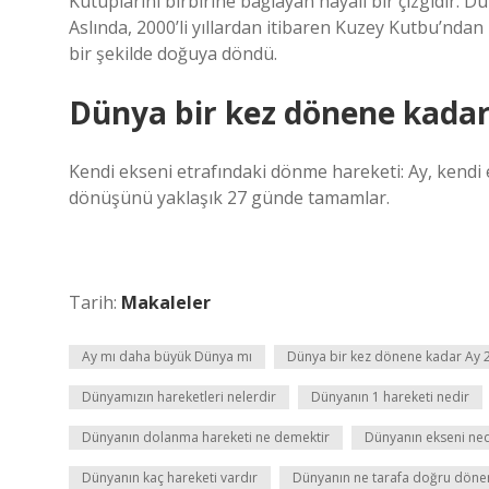
Kutuplarını birbirine bağlayan hayali bir çizgidir. D
Aslında, 2000’li yıllardan itibaren Kuzey Kutbu’nda
bir şekilde doğuya döndü.
Dünya bir kez dönene kadar
Kendi ekseni etrafındaki dönme hareketi: Ay, kendi
dönüşünü yaklaşık 27 günde tamamlar.
Tarih:
Makaleler
Ay mı daha büyük Dünya mı
Dünya bir kez dönene kadar Ay 
Dünyamızın hareketleri nelerdir
Dünyanın 1 hareketi nedir
Dünyanın dolanma hareketi ne demektir
Dünyanın ekseni ned
Dünyanın kaç hareketi vardır
Dünyanın ne tarafa doğru döne