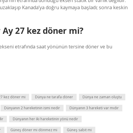
ünya’nın etrafında döndüğü eksen statik bir varlık değildir.
n uzaklaşıp Kanada’ya doğru kaymaya başladı; sonra keskin
 Ay 27 kez döner mi?
 ekseni etrafında saat yönünün tersine döner ve bu
27 kez döner mi
Dünya ne tarafa döner
Dünya ne zaman oluştu
Dünyanın 2 hareketinin ismi nedir
Dünyanın 3 hareketi var mıdır
ir
Dünyanın her iki hareketinin yönü nedir
r
Güneş döner mi dönmez mi
Güneş sabit mi