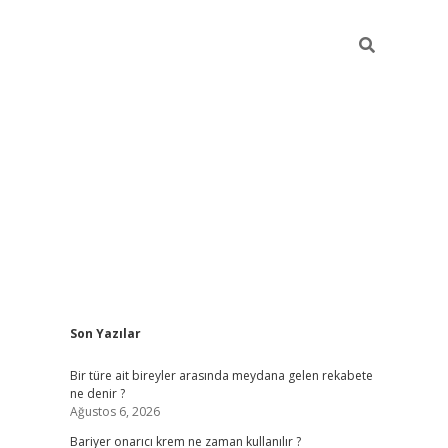
Sidebar
Son Yazılar
betci giriş
Bir türe ait bireyler arasında meydana gelen rekabete
ne denir ?
Ağustos 6, 2026
Bariyer onarıcı krem ne zaman kullanılır ?