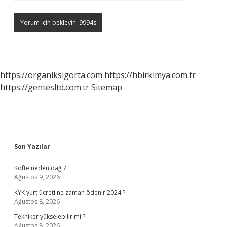
https://organiksigorta.com
https://hbirkimya.com.tr
https://gentesltd.com.tr
Sitemap
Sidebar
Son Yazılar
Köfte neden dağ ?
Ağustos 9, 2026
KYK yurt ücreti ne zaman ödenir 2024 ?
Ağustos 8, 2026
Tekniker yükselebilir mi ?
Ağustos 8, 2026