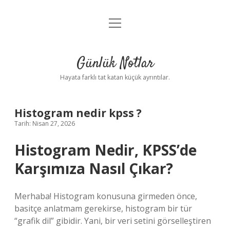
menüyü
Anasayfa
aç
Gizlilik Politikası
Günlük Notlar
Yasal Uyarı
Hayata farklı tat katan küçük ayrıntılar.
Hakkımızda
Histogram nedir kpss ?
Tarih: Nisan 27, 2026
Histogram Nedir, KPSS’de
Karşımıza Nasıl Çıkar?
Merhaba! Histogram konusuna girmeden önce,
basitçe anlatmam gerekirse, histogram bir tür
“grafik dil” gibidir. Yani, bir veri setini görselleştiren