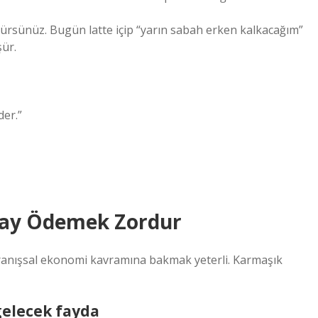
ürsünüz. Bugün latte içip “yarın sabah erken kalkacağım”
şür.
der.”
lay Ödemek Zordur
vranışsal ekonomi kavramına bakmak yeterli. Karmaşık
gelecek fayda