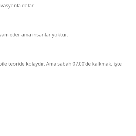
ivasyonla dolar:
evam eder ama insanlar yoktur.
ile teoride kolaydır. Ama sabah 07.00’de kalkmak, işte