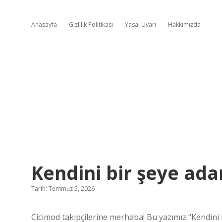
Anasayfa
Gizlilik Politikası
Yasal Uyarı
Hakkımızda
Kendini bir şeye ad
Tarih: Temmuz 5, 2026
Cicimod takipçilerine merhaba! Bu yazımız “Kendin