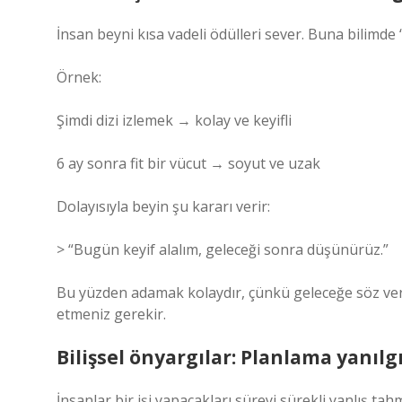
İnsan beyni kısa vadeli ödülleri sever. Buna bilimde
Örnek:
Şimdi dizi izlemek → kolay ve keyifli
6 ay sonra fit bir vücut → soyut ve uzak
Dolayısıyla beyin şu kararı verir:
> “Bugün keyif alalım, geleceği sonra düşünürüz.”
Bu yüzden adamak kolaydır, çünkü geleceğe söz v
etmeniz gerekir.
Bilişsel önyargılar: Planlama yanılgı
İnsanlar bir işi yapacakları süreyi sürekli yanlış tah