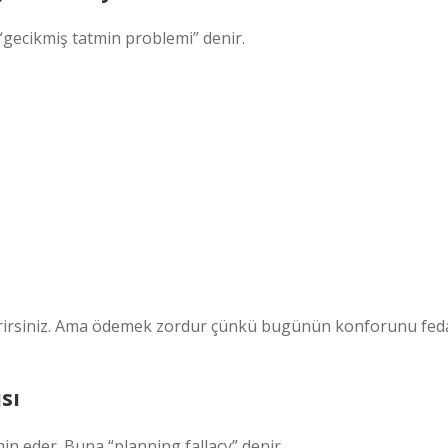
 “gecikmiş tatmin problemi” denir.
erirsiniz. Ama ödemek zordur çünkü bugünün konforunu fed
sı
min eder. Buna “planning fallacy” denir.