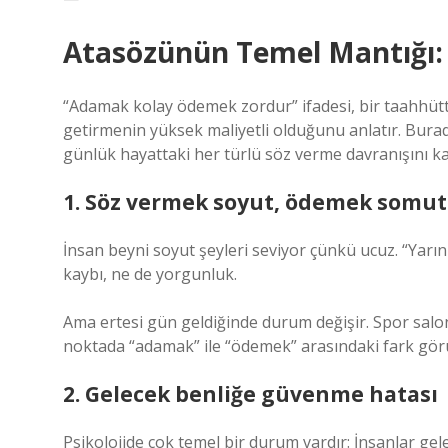
Atasözünün Temel Mantığı:
“Adamak kolay ödemek zordur” ifadesi, bir taahhütt
getirmenin yüksek maliyetli olduğunu anlatır. Burad
günlük hayattaki her türlü söz verme davranışını k
1. Söz vermek soyut, ödemek somut
İnsan beyni soyut şeyleri seviyor çünkü ucuz. “Yar
kaybı, ne de yorgunluk.
Ama ertesi gün geldiğinde durum değişir. Spor salonu
noktada “adamak” ile “ödemek” arasındaki fark görü
2. Gelecek benliğe güvenme hatası
Psikolojide çok temel bir durum vardır: İnsanlar gele