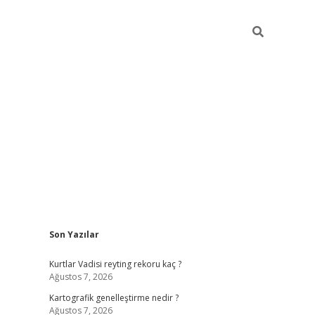
Sidebar
Son Yazılar
betci giriş
Kurtlar Vadisi reyting rekoru kaç ?
Ağustos 7, 2026
Kartografik genelleştirme nedir ?
Ağustos 7, 2026