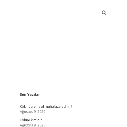
Sidebar
Son Yazılar
betci giriş
Kök hücre nasıl muhafaza edilir ?
Ağustos 9, 2026
Köhne kimin ?
Ağustos 9, 2026