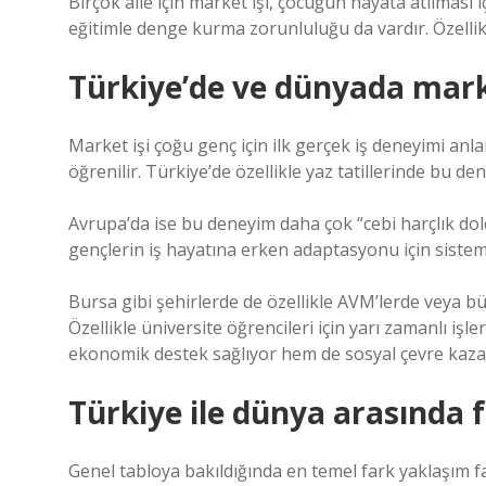
Birçok aile için market işi, çocuğun hayata atılması 
eğitimle denge kurma zorunluluğu da vardır. Özelli
Türkiye’de ve dünyada marke
Market işi çoğu genç için ilk gerçek iş deneyimi anlam
öğrenilir. Türkiye’de özellikle yaz tatillerinde bu d
Avrupa’da ise bu deneyim daha çok “cebi harçlık dol
gençlerin iş hayatına erken adaptasyonu için sistemi
Bursa gibi şehirlerde de özellikle AVM’lerde veya
Özellikle üniversite öğrencileri için yarı zamanlı iş
ekonomik destek sağlıyor hem de sosyal çevre kaza
Türkiye ile dünya arasında 
Genel tabloya bakıldığında en temel fark yaklaşım fa