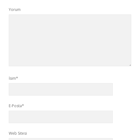
Yorum
İsim*
E-Posta*
Web Sitesi