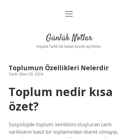
menüyü
Anasayfa
aç
Gizlilik Politikası
Günlük Notlar
Yasal Uyarı
Hayata farklı tat katan küçük ayrıntılar.
Hakkımızda
Toplumun Özellikleri Nelerdir
Tarih: Ekim 29, 2024
Toplum nedir kısa
özet?
Sosyolojide toplum, kendisini oluşturan canlı
varlıkların basit bir toplamından ibaret olmayıp,