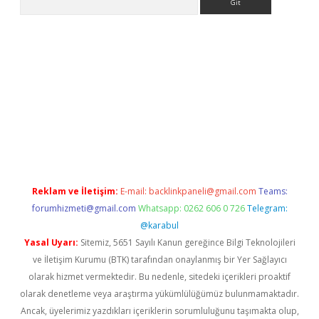
etci giriş
Reklam ve İletişim:
E-mail:
backlinkpaneli@gmail.com
Teams:
forumhizmeti@gmail.com
Whatsapp: 0262 606 0 726
Telegram:
@karabul
Yasal Uyarı:
Sitemiz, 5651 Sayılı Kanun gereğince Bilgi Teknolojileri
ve İletişim Kurumu (BTK) tarafından onaylanmış bir Yer Sağlayıcı
olarak hizmet vermektedir. Bu nedenle, sitedeki içerikleri proaktif
olarak denetleme veya araştırma yükümlülüğümüz bulunmamaktadır.
Ancak, üyelerimiz yazdıkları içeriklerin sorumluluğunu taşımakta olup,